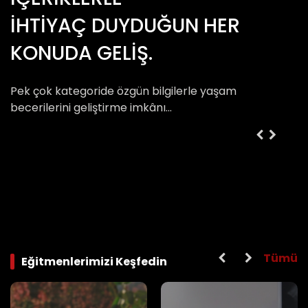
İHTİYAÇ DUYDUĞUN HER
KONUDA GELİŞ.
Pek çok kategoride özgün bilgilerle yaşam
becerilerini geliştirme imkânı…
Yakında Gelecekler
Yakında Gelecekler
Cinsel Terapi
Uyku
Tümü
Eğitmenlerimizi Keşfedin