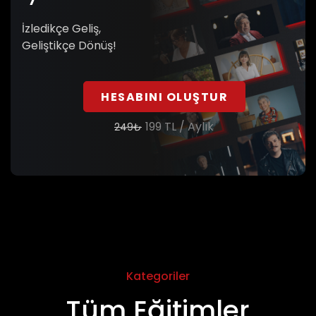
İzledikçe Geliş,
Geliştikçe Dönüş!
HESABINI OLUŞTUR
1799
TL /
Yıllık
2249₺
199
TL /
Aylık
249₺
Kategoriler
Tüm Eğitimler