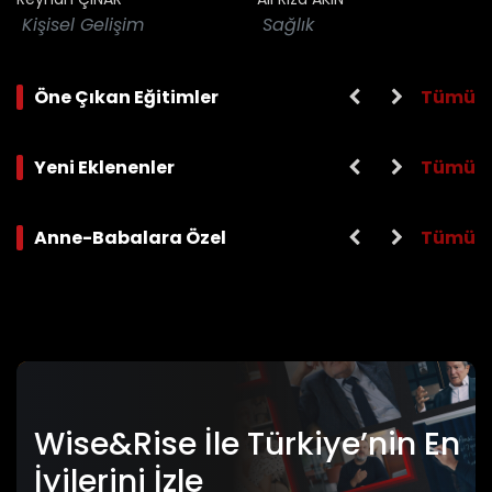
Kişisel Gelişim
Sağlık
Tümü
Öne Çıkan Eğitimler
Tümü
Yeni Eklenenler
Tümü
Anne-Babalara Özel
Akılcı İş Yaşamı
Anne-Babanın
Ps
Okul Yolculuğu
Taş Tepelerin
Bağlantısallık
Mi
Tarihi
Bilimi: Beynin
Ötesinde
Kelime Haznesi
Ebeveynliğin Yedi
El
Geniş Çocuklar
Prensibi
Wise&Rise İle Türkiye’nin En
Yetiştirmek
İyilerini İzle